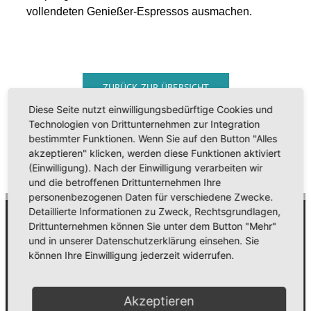
vollendeten Genießer-Espressos ausmachen.
ZURÜCK ZUR ÜBERSICHT
Diese Seite nutzt einwilligungsbedürftige Cookies und
Technologien von Drittunternehmen zur Integration
bestimmter Funktionen. Wenn Sie auf den Button "Alles
akzeptieren" klicken, werden diese Funktionen aktiviert
(Einwilligung). Nach der Einwilligung verarbeiten wir
und die betroffenen Drittunternehmen Ihre
personenbezogenen Daten für verschiedene Zwecke.
Detaillierte Informationen zu Zweck, Rechtsgrundlagen,
Drittunternehmen können Sie unter dem Button "Mehr"
Automaten Schäfer
und in unserer Datenschutzerklärung einsehen. Sie
können Ihre Einwilligung jederzeit widerrufen.
Wir sind Ihr Servicedienstleister mit 24 Stunden
Rundumservice, wenn es um den Vertrieb von
Getränkeautomaten, Verpflegungssystemen und den
Akzeptieren
dazugehörigen Produkten geht.