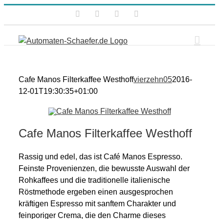
Zum
Facebook
Instagram
Xing
E-
Inhalt
Mail
springen
Cafe Manos Filterkaffee Westhoff
vierzehn05
2016-
12-01T19:30:35+01:00
Cafe Manos Filterkaffee Westhoff
Rassig und edel, das ist Café Manos Espresso.
Feinste Provenienzen, die bewusste Auswahl der
Rohkaffees und die traditionelle italienische
Röstmethode ergeben einen ausgesprochen
kräftigen Espresso mit sanftem Charakter und
feinporiger Crema, die den Charme dieses