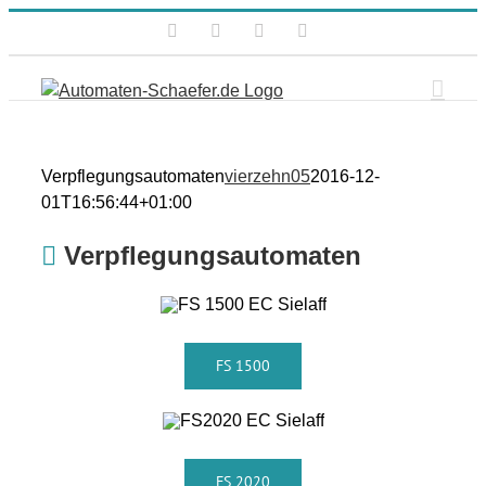
Zum
Facebook
Instagram
Xing
E-
Inhalt
Mail
springen
Verpflegungsautomaten
vierzehn05
2016-12-
01T16:56:44+01:00
Verpflegungsautomaten
FS 1500
FS 2020