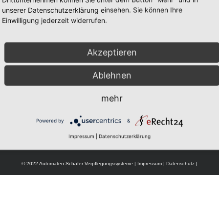
unserer Datenschutzerklärung einsehen. Sie können Ihre
Einwilligung jederzeit widerrufen.
Haben Sie Fragen?
S
A
Telefon:
0 23 04 / 94 08 530
Akzeptieren
Fax:
0 23 04 / 94 08 531
P
Ablehnen
A
mehr
J
K
Powered by
&
Impressum
|
Datenschutzerklärung
© 2022 Automaten Schäfer Verpflegungssysteme |
Impressum
|
Datenschutz
|