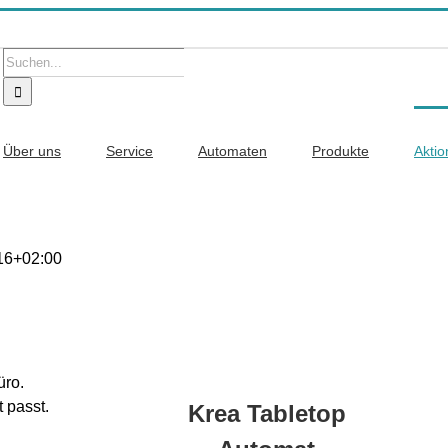
Suche
nach:
Über uns
Service
Automaten
Produkte
Akti
16+02:00
üro.
 passt.
Krea Tabletop