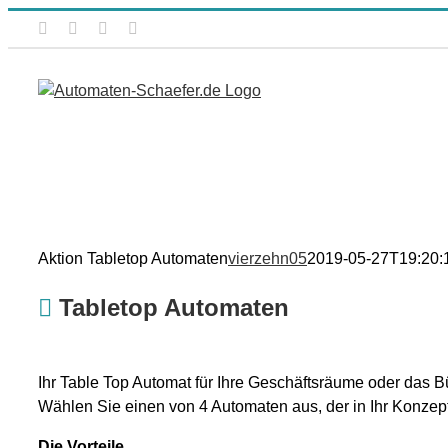
Zum
Facebook
Instagram
Xing
E-
Inhalt
Mail
springen
Aktion Tabletop Automaten
vierzehn05
2019-05-27T19:20:
Tabletop Automaten
Ihr Table Top Automat für Ihre Geschäftsräume oder das B
Wählen Sie einen von 4 Automaten aus, der in Ihr Konzept
Die Vorteile