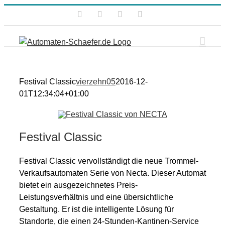
Zum
Facebook
Instagram
Xing
E-
Inhalt
Mail
springen
Festival Classic
vierzehn05
2016-12-
01T12:34:04+01:00
Festival Classic
Festival Classic vervollständigt die neue Trommel-
Verkaufsautomaten Serie von Necta. Dieser Automat
bietet ein ausgezeichnetes Preis-
Leistungsverhältnis und eine übersichtliche
Gestaltung. Er ist die intelligente Lösung für
Standorte, die einen 24-Stunden-Kantinen-Service