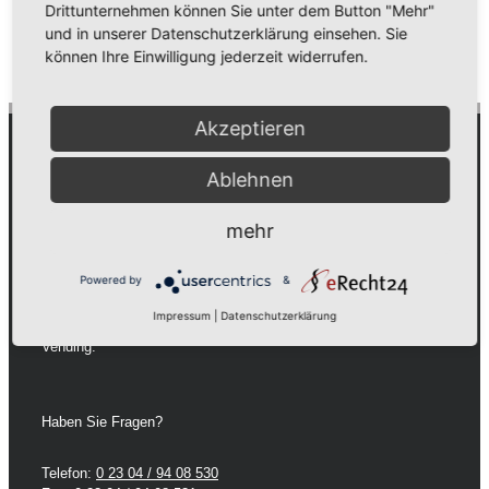
Drittunternehmen können Sie unter dem Button "Mehr"
und in unserer Datenschutzerklärung einsehen. Sie
können Ihre Einwilligung jederzeit widerrufen.
Akzeptieren
Automaten Schäfer
Ablehnen
Wir sind Ihr Servicedienstleister mit 24 Stunden
mehr
Rundumservice, wenn es um den Vertrieb von
Getränkeautomaten, Verpflegungssystemen und den
Powered by
&
dazugehörigen Produkten geht.
Impressum
|
Datenschutzerklärung
Vertrauen Sie auf einen Partner mit über 45 Jahren Erfahrung im
Vending.
Haben Sie Fragen?
Telefon:
0 23 04 / 94 08 530