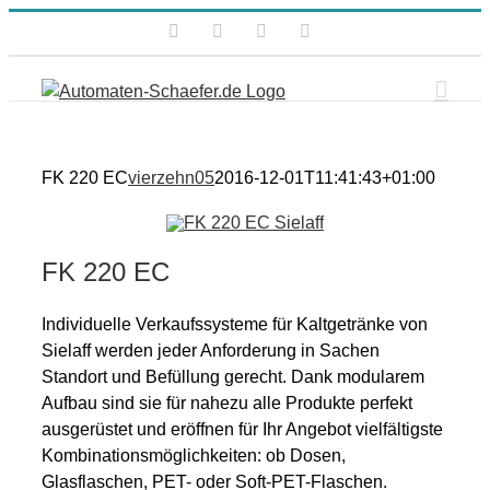
Zum
Facebook
Instagram
Xing
E-
Inhalt
Mail
springen
FK 220 EC
vierzehn05
2016-12-01T11:41:43+01:00
FK 220 EC
Individuelle Verkaufssysteme für Kaltgetränke von
Sielaff werden jeder Anforderung in Sachen
Standort und Befüllung gerecht. Dank modularem
Aufbau sind sie für nahezu alle Produkte perfekt
ausgerüstet und eröffnen für Ihr Angebot vielfältigste
Kombinationsmöglichkeiten: ob Dosen,
Glasflaschen, PET- oder Soft-PET-Flaschen.