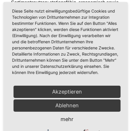
Sortimentsnutzen: stationsfähig, ergonomisch sowie
einen rollstuhlgerechten Münzeinwurf. Setzen Sie
Diese Seite nutzt einwilligungsbedürftige Cookies und
gezielte Branding-Impulse und rücken Sie Ihre
Technologien von Drittunternehmen zur Integration
bestimmter Funktionen. Wenn Sie auf den Button "Alles
Markenbotschaft in den Fokus – dank dem
akzeptieren" klicken, werden diese Funktionen aktiviert
geschlossenen und großflächigen Türdesign mit
(Einwilligung). Nach der Einwilligung verarbeiten wir
optionaler Hinterleuchtung.
und die betroffenen Drittunternehmen Ihre
personenbezogenen Daten für verschiedene Zwecke.
Weitere Informationen
Detaillierte Informationen zu Zweck, Rechtsgrundlagen,
Drittunternehmen können Sie unter dem Button "Mehr"
und in unserer Datenschutzerklärung einsehen. Sie
Technische Daten
können Ihre Einwilligung jederzeit widerrufen.
Akzeptieren
ZURÜCK ZUR ÜBERSICHT
Ablehnen
mehr