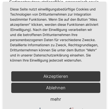
Sortimentsnutzen: stationsfähig, ergonomisch sowie
einen rollstuhlgerechten Münzeinwurf. Setzen Sie
Diese Seite nutzt einwilligungsbedürftige Cookies und
gezielte Branding-Impulse und rücken Sie Ihre
Technologien von Drittunternehmen zur Integration
bestimmter Funktionen. Wenn Sie auf den Button "Alles
Markenbotschaft in den Fokus – dank dem
akzeptieren" klicken, werden diese Funktionen aktiviert
geschlossenen und großflächigen Türdesign mit
(Einwilligung). Nach der Einwilligung verarbeiten wir
optionaler Hinterleuchtung.
und die betroffenen Drittunternehmen Ihre
personenbezogenen Daten für verschiedene Zwecke.
Weitere Informationen
Detaillierte Informationen zu Zweck, Rechtsgrundlagen,
Drittunternehmen können Sie unter dem Button "Mehr"
und in unserer Datenschutzerklärung einsehen. Sie
Technische Daten
können Ihre Einwilligung jederzeit widerrufen.
Akzeptieren
ZURÜCK ZUR ÜBERSICHT
Ablehnen
mehr