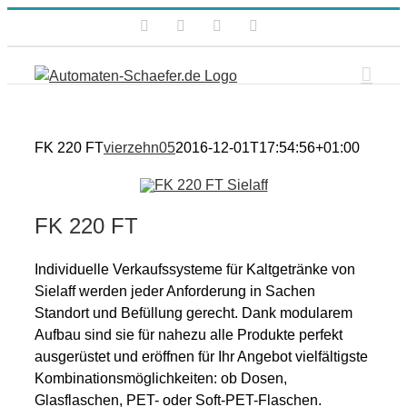
Zum
Facebook
Instagram
Xing
E-
Inhalt
Mail
springen
FK 220 FT
vierzehn05
2016-12-01T17:54:56+01:00
FK 220 FT
Individuelle Verkaufssysteme für Kaltgetränke von
Sielaff werden jeder Anforderung in Sachen
Standort und Befüllung gerecht. Dank modularem
Aufbau sind sie für nahezu alle Produkte perfekt
ausgerüstet und eröffnen für Ihr Angebot vielfältigste
Kombinationsmöglichkeiten: ob Dosen,
Glasflaschen, PET- oder Soft-PET-Flaschen.