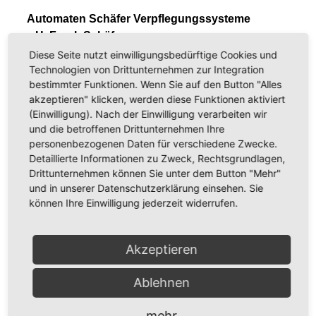
Automaten Schäfer Verpflegungssysteme
z.H. Frank Schäfer
Kurzer Morgen 1
Diese Seite nutzt einwilligungsbedürftige Cookies und
58239 Schwerte
Technologien von Drittunternehmen zur Integration
bestimmter Funktionen. Wenn Sie auf den Button "Alles
oder per E-Mail an:
mail@automaten-
akzeptieren" klicken, werden diese Funktionen aktiviert
(Einwilligung). Nach der Einwilligung verarbeiten wir
schaefer.com
und die betroffenen Drittunternehmen Ihre
Arbeitgeber
personenbezogenen Daten für verschiedene Zwecke.
Detaillierte Informationen zu Zweck, Rechtsgrundlagen,
Drittunternehmen können Sie unter dem Button "Mehr"
Arbeitspensum
und in unserer Datenschutzerklärung einsehen. Sie
Teilzeit
können Ihre Einwilligung jederzeit widerrufen.
Start Anstellung
ab sofort möglich
Arbeitsort
Akzeptieren
Kurzer Morgen 1, Schwerte, 58239
Veröffentlichungsdatum
Ablehnen
13. September 2022
Gültig bis
mehr