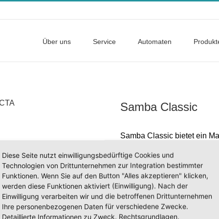
Über uns
Service
Automaten
Produkt
Samba Classic
Samba Classic bietet ein Ma
Geschmacksrichtungen und B
Diese Seite nutzt einwilligungsbedürftige Cookies und
elegante Design, einschlie
Technologien von Drittunternehmen zur Integration bestimmter
elegantem Seitenstreifen au
Funktionen. Wenn Sie auf den Button "Alles akzeptieren" klicken,
seiner angenehmen und attrak
werden diese Funktionen aktiviert (Einwilligung). Nach der
hohe Flexibilität kann Sam
Einwilligung verarbeiten wir und die betroffenen Drittunternehmen
verschiedenen Formaten au
Ihre personenbezogenen Daten für verschiedene Zwecke.
Detaillierte Informationen zu Zweck, Rechtsgrundlagen,