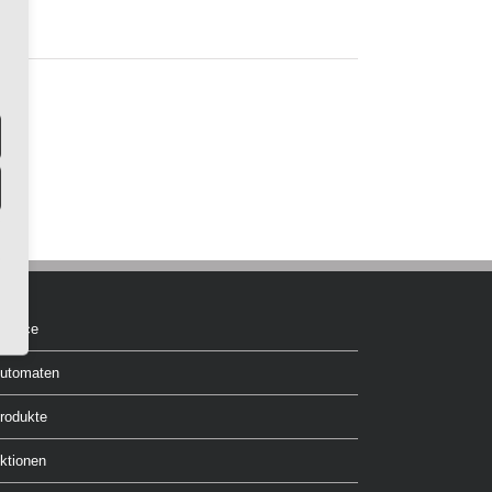
ervice
utomaten
rodukte
ktionen