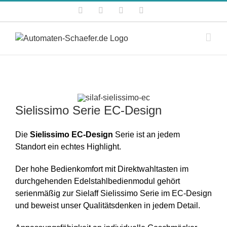
Zum
Facebook
Instagram
Xing
E-
Inhalt
Mail
springen
Sielissimo Serie EC-Design
Die
Sielissimo EC-Design
Serie ist an jedem
Standort ein echtes Highlight.
Der hohe Bedienkomfort mit Direktwahltasten im
durchgehenden Edelstahlbedienmodul gehört
serienmäßig zur Sielaff Sielissimo Serie im EC-Design
und beweist unser Qualitätsdenken in jedem Detail.