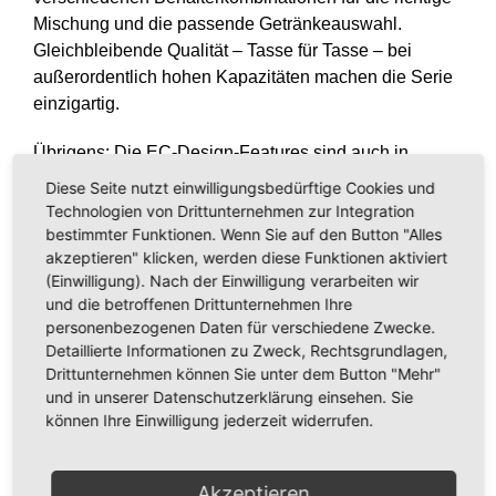
Mischung und die passende Getränkeauswahl.
Gleichbleibende Qualität – Tasse für Tasse – bei
außerordentlich hohen Kapazitäten machen die Serie
einzigartig.
Übrigens: Die EC-Design-Features sind auch in
unseren High-Security und Outdoor-Versionen
Diese Seite nutzt einwilligungsbedürftige Cookies und
Standard.
Technologien von Drittunternehmen zur Integration
bestimmter Funktionen. Wenn Sie auf den Button "Alles
akzeptieren" klicken, werden diese Funktionen aktiviert
Ihre Vorteile
(Einwilligung). Nach der Einwilligung verarbeiten wir
und die betroffenen Drittunternehmen Ihre
personenbezogenen Daten für verschiedene Zwecke.
Sielissimo Serie ES-Design
Detaillierte Informationen zu Zweck, Rechtsgrundlagen,
Drittunternehmen können Sie unter dem Button "Mehr"
und in unserer Datenschutzerklärung einsehen. Sie
Sielissimo Serie ES-Design
, eigens für
können Ihre Einwilligung jederzeit widerrufen.
Heißgetränke-Standgeräte konzipiert, macht das
wertige, kundenfreundliche ES-Design durch seine
plakativen Merkmale auf den ersten Blick Lust auf
Akzeptieren